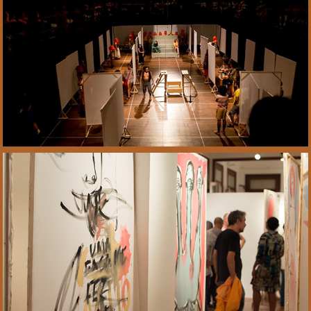
2018
Espetáculo Os 
demônios
2019
Exposição Labirinto 
Dostoiévski